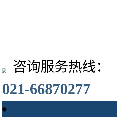
咨询服务热线：
021-66870277